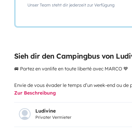
Unser Team steht dir jederzeit zur Verfügung
Sieh dir den Campingbus von Ludi
🚐 Partez en vanlife en toute liberté avec MARCO 💙
Envie de vous évader le temps d’un week-end ou de pa
Zur Beschreibung
?
Mon Mercedes Marco Polo 300d 4x4 est prêt à vous 
Ludivine
Privater Vermieter
toute simplicité.