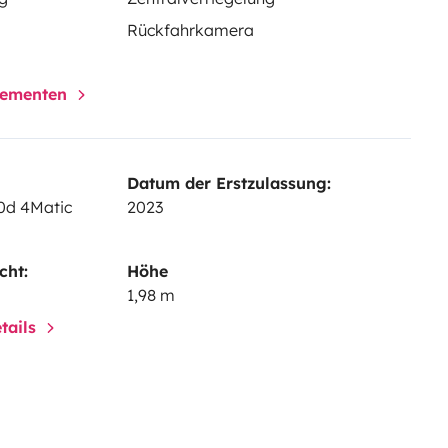
e amis
Rückfahrkamera
elementen
tes)
ion
Datum der Erstzulassung:
0d 4Matic
2023
cht:
Höhe
1,98 m
rincé. En cas de retour non vidé,
tails