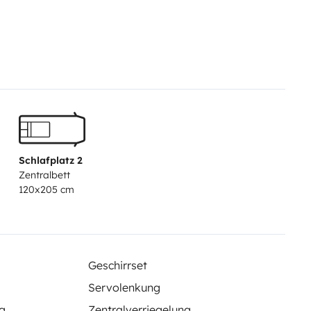
ra confortable, il est parfait
Schlafplatz 2
Zentralbett
à bord :
120x205 cm
Geschirrset
Servolenkung
g
Zentralverriegelung