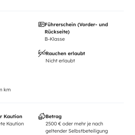
Führerschein (Vorder- und
elles… et partir à l’aventure 🌍
Rückseite)
B-Klasse
 vous aider à organiser votre
Rauchen erlaubt
Nicht erlaubt
em km
r Kaution
Betrag
te Kaution
2500 € oder mehr je nach
geltender Selbstbeteiligung