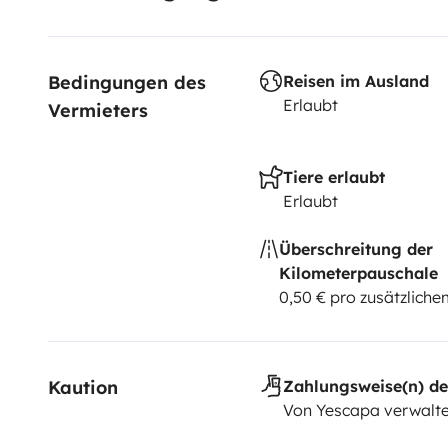
👉 Discret → parfait pour dormir où vous voulez
👉 Prêt à partir → vous gagnez un temps précieux
Bedingungen des 
Reisen im Ausland
Il ne vous reste plus qu’à prendre vos affaires personn
Erlaubt
Vermieters
Je reste disponible pour répondre à vos questions et
Tiere erlaubt
séjour.
Erlaubt
À très vite !
Überschreitung der
Kilometerpauschale
Ludivine
0,50 € pro zusätzlich
Kaution
Zahlungsweise(n) de
Von Yescapa verwalte