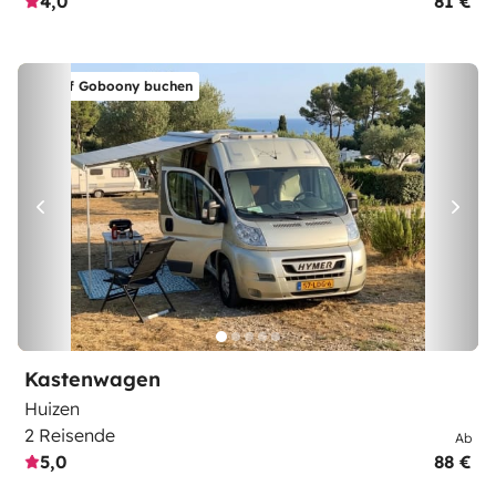
4,0
81 €
Auf Goboony buchen
Kastenwagen
Huizen
2 Reisende
Ab
5,0
88 €