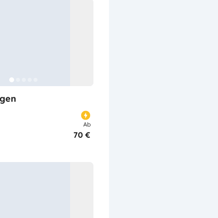
gen
Ab
70 €