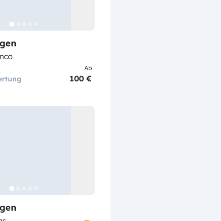
gen
anco
Ab
100 €
ertung
gen
as