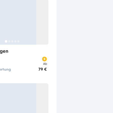
gen
Ab
79 €
ertung