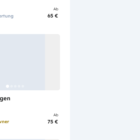
Ab
65 €
ertung
gen
Ab
75 €
wner