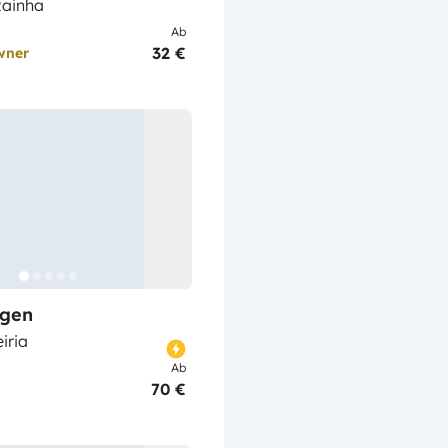
Rainha
Ab
32 €
wner
gen
eiria
Ab
70 €