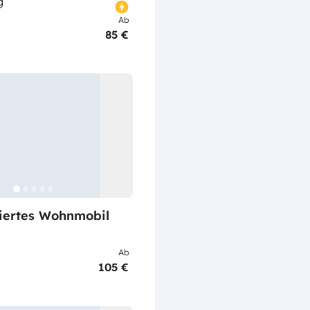
g
Ab
85 €
riertes Wohnmobil
Ab
105 €