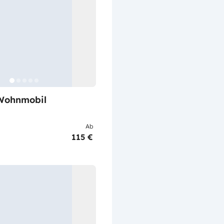
Wohnmobil
Ab
115 €