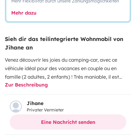
Mehr Flexibilität durch unsere Zahlungsmöglichkeiten
Mehr dazu
Sieh dir das teilintegrierte Wohnmobil von
Jihane an
Venez découvrir les joies du camping-car, avec ce
véhicule idéal pour des vacances en couple ou en
famille (2 adultes, 2 enfants) ! Très maniable, il est
Zur Beschreibung
idéal pour une première utilisation. Conçu pour
permettre le couchage de quatre personnes à son
bord, en raison de sa taille moyenne. À l’arrière, on
Jihane
Privater Vermieter
retrouve un lit permanent sur soute qui présente une
largeur correcte. À côté, le cabinet de toilette offre une
Eine Nachricht senden
prestation des plus conventionnelles avec une douche