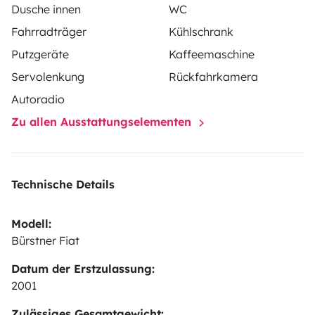
(chaud/froid)
Possibilité de stationner votre véhicule le
Dusche innen
WC
temps de la location
* Linge de lit et oreillers à prévoir
Fahrradträger
Kühlschrank
ainsi que nécessaire de toilette. Pour plus de
Putzgeräte
Kaffeemaschine
renseignements n’hésitez pas à me contacter.
Servolenkung
Rückfahrkamera
Autoradio
Zu allen Ausstattungselementen
Technische Details
Modell:
Bürstner Fiat
Datum der Erstzulassung:
2001
Zulässiges Gesamtgewicht: