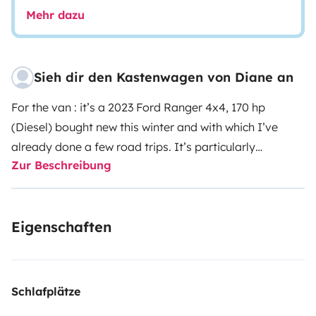
Mehr dazu
Sieh dir den Kastenwagen von Diane an
For the van : it’s a 2023 Ford Ranger 4x4, 170 hp
(Diesel) bought new this winter and with which I’ve
already done a few road trips. It’s particularly
Zur Beschreibung
comfortable (you stand upright inside): a static double
bed with storage space underneath (you can also fit a
third single berth thanks to the bench seat at the front).
Eigenschaften
It has plenty of drawers and storage space, a gas
cooker and a sink. It also has a small bathroom with
shower, small removable sink and toilet (115 litres of
cold or hot water) + an inside table (which can be set
Schlafplätze
up outside) with bench seat and fridge. You’ll also have