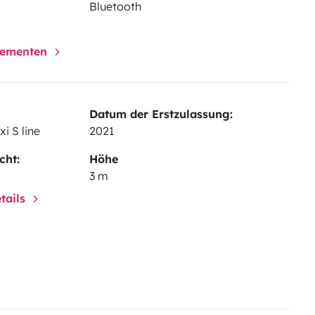
Bluetooth
elementen
Datum der Erstzulassung:
i S line
2021
cht:
Höhe
3 m
tails