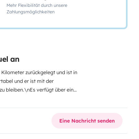
Mehr Flexibilität durch unsere
Zahlungsmöglichkeiten
uel an
 Kilometer zurückgelegt und ist in
abel und er ist mit der
u bleiben.\nEs verfügt über eine
und alle Annehmlichkeiten.\nSie
sonen und bieten Ihnen die
fnissen herauszunehmen und
Eine Nachricht senden
 verfügt er auch über ein Paddle-
n im Freien, einen