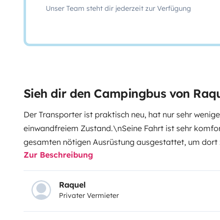
Unser Team steht dir jederzeit zur Verfügung
Sieh dir den Campingbus von Raq
Der Transporter ist praktisch neu, hat nur sehr wenige
einwandfreiem Zustand.\nSeine Fahrt ist sehr komfort
gesamten nötigen Ausrüstung ausgestattet, um dort z
Zur Beschreibung
voll ausgestattete Küche, Bad, Dusche, Warmwasser 
bieten Platz für Reisen und Schlaf für bis zu vier Per
Möglichkeit, beide Betten entsprechend Ihren Bedür
Raquel
Privater Vermieter
auszutauschen.\nZusätzlich zur Ausstattung des Vans
Surf, Tische und Stühle im Freien, ein Feuer zum Koche