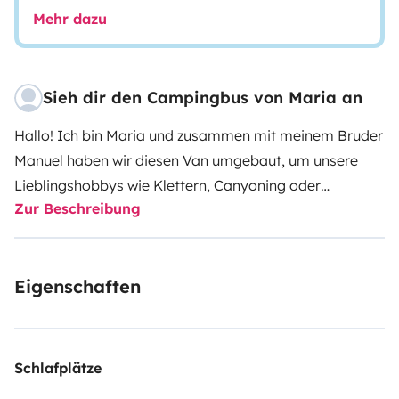
Mehr dazu
Sieh dir den Campingbus von Maria an
Hallo! Ich bin Maria und zusammen mit meinem Bruder
Manuel haben wir diesen Van umgebaut, um unsere
Lieblingshobbys wie Klettern, Canyoning oder
Zur Beschreibung
Orientierung auf ein neues Level zu bringen. Jetzt
kannst du derjenige sein, der neue Abenteuer mit
unserem Camper erlebt. Dir wird nichts fehlen! Er ist
Eigenschaften
ausgestattet, um dir alles zu bieten, was du auf deiner
Reise brauchst.
Lies weiter, wir erklären dir jedes
Detail!
Unser Van hat ein Schlafsofa, das sich in ein
1,10x1,90 (2 Personen) Bett verwandeln lässt, mit einer
Schlafplätze
viskoelastischen Matratze, die perfekt zum Ausruhen