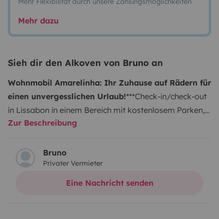
Mehr Flexibilität durch unsere Zahlungsmöglichkeiten
Mehr dazu
Sieh dir den Alkoven von Bruno an
Wohnmobil Amarelinha: Ihr Zuhause auf Rädern für
einen unvergesslichen Urlaub!
***Check-in/check-out
in Lissabon in einem Bereich mit kostenlosem Parken, 8
Zur Beschreibung
km vom Flughafen Lissabon und 800 Meter von der U-
Bahn-Station entfernt***
Bekannt als
Amarelinha
('Hellgelber Van'), bin ich perfekt für 3 Freunde oder ein
Bruno
Privater Vermieter
Paar mit 1 Kind.
Ich habe die ideale Größe für einfaches
Fahren und Parken, wo auch immer ein
Eine Nachricht senden
Personenkraftwagen hinkommt.
Ich wurde innen und
außen komplett renoviert. Ich prahle mit moderner und