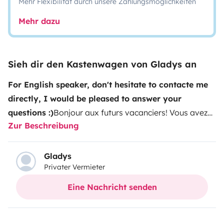
Mehr Flexibilität durch unsere Zahlungsmöglichkeiten
Mehr dazu
Sieh dir den Kastenwagen von Gladys an
For English speaker, don't hesitate to contacte me
directly, I would be pleased to answer your
questions :)
Bonjour aux futurs vacanciers! Vous avez
Zur Beschreibung
envie de tentez l’expérience itinérante pour vos
prochaines vacances?! En famille avec 2 enfants ou
entre amis, séjournez à bord de notre fourgon
Gladys
Privater Vermieter
aménagé grand confort, spacieux et bien aménagé.
Vous allez découvrir les plaisirs de notre fourgon
Eine Nachricht senden
Randger entièrement neuf, avec la nouvelle cabine
Fiat, faible consommation surtout hors