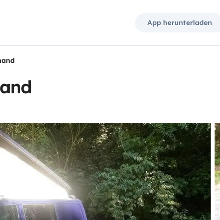
App herunterladen
nand
nand