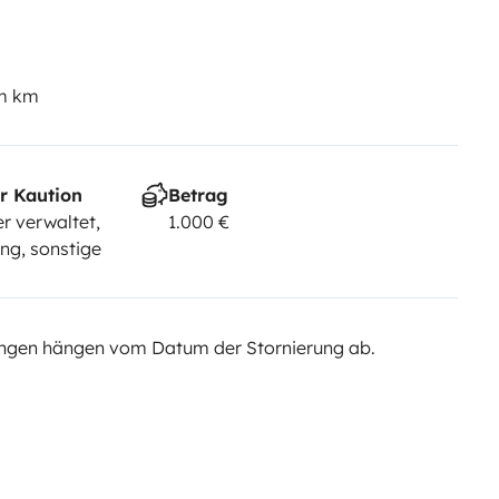
em km
r Kaution
Betrag
r verwaltet,
1.000 €
ng, sonstige
ngen hängen vom Datum der Stornierung ab.