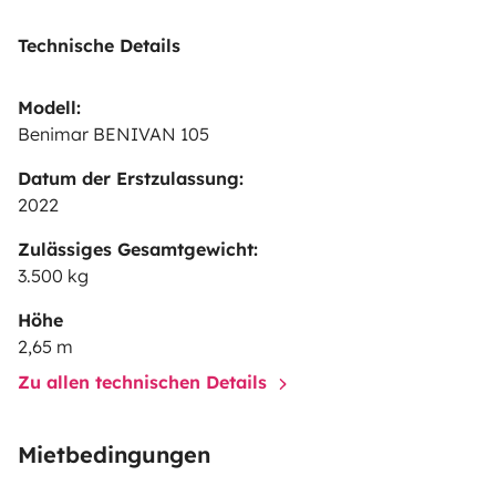
Im Mietpreis enthalten sind Bettwäsche, Bettdecken
Technische Details
und 1 Satz Handtücher pro Person. Sie können also mit
leichtem Gepäck reisen. Vergessen Sie nicht, Ihr
Modell:
Strandhandtuch mitzubringen.
Benimar BENIVAN 105
Datum der Erstzulassung:
2022
Zulässiges Gesamtgewicht:
3.500 kg
Höhe
2,65 m
Zu allen technischen Details
Mietbedingungen