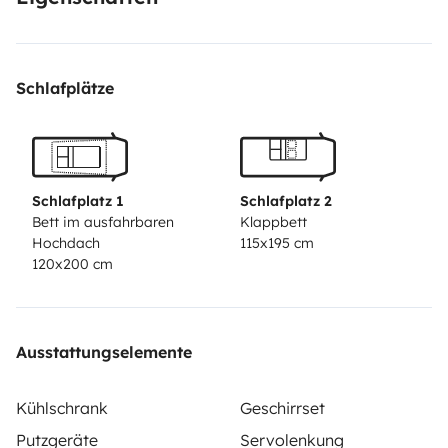
for Greece, fire extinguisher, first aid kit, warning
triangle. WC optional as extra.
Comprehensive
insurance, bed linen, beach towels, sleeping bags,
Schlafplätze
outdoor chairs & table, portable gas hob and 2 gas
cartridges are included.
Registration no.:
145635706000
EOT: 0933E81000178801
Schlafplatz 1
Schlafplatz 2
Bett im ausfahrbaren
Klappbett
Hochdach
115x195 cm
120x200 cm
Ausstattungselemente
Kühlschrank
Geschirrset
Putzgeräte
Servolenkung