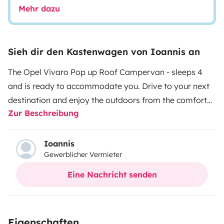
Mehr dazu
Sieh dir den Kastenwagen von Ioannis an
The Opel Vivaro Pop up Roof Campervan - sleeps 4
and is ready to accommodate you. Drive to your next
destination and enjoy the outdoors from the comfort
Zur Beschreibung
of our campervan.
Let your mythical journey begin!
Our
campervan comes equipped with the following
features:
Travel seats: 5, Sleeping places: 4, pop up
Ioannis
Gewerblicher Vermieter
roof, seat bed, roof bed, 38L compressor fridge, 45L
water tank, gas hob, sink, kitchenware, cleaning kit,
Eine Nachricht senden
pillows, outdoor shower, solar panel, service battery, 2
USB ports, external socket for electrical supply, 220V
camping cable, diesel heater, travel and camping guide
Eigenschaften