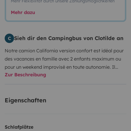
Mehr Flexibilität durch unsere Zahlungsmöglichkeiten
Mehr dazu
Sieh dir den Campingbus von Clotilde an
C
Notre camion California version confort est idéal pour
des vacances en famille avec 2 enfants maximum ou
pour un weekend improvisé en toute autonomie. Il
Zur Beschreibung
permet d'avoir tout le confort en restant très libre
d'aller ou on veut, quand on veut, le luxe quoi! Il est
loué avec nos conseils avisés et un DVD explicatif de
Eigenschaften
toutes les petites choses à savoir. Il est facile et
agréable à conduire, comme une voiture et se gare
partout notamment dans les parkings moins de 2
metres. Nous pouvons fournir d'autres accessoires en
Schlafplätze