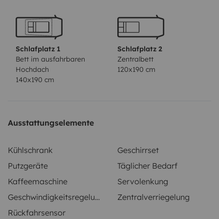
fonction de votre projet!
Possibilité de laisser votre
véhicule dans un hangar sécurisé pendant votre virée.
Nous habitons au cœur de la foret de Fontainebleau a
deux pas des spots d'escalade.
Si vous avez des
Schlafplatz 1
Schlafplatz 2
questions, n'hésitez pas à les poser.
Bett im ausfahrbaren
Zentralbett
Hochdach
120x190 cm
140x190 cm
Ausstattungselemente
Kühlschrank
Geschirrset
Putzgeräte
Täglicher Bedarf
Kaffeemaschine
Servolenkung
Geschwindigkeitsregelung
Zentralverriegelung
Rückfahrsensor