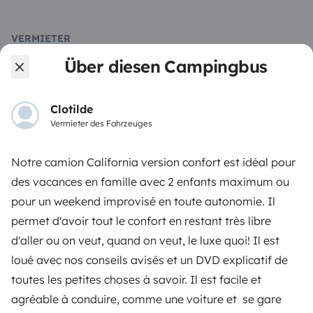
VERMIETER
Über diesen Campingbus
Wohnmobil vermieten
Mietvertrag
Clotilde
Vermieter des Fahrzeuges
Mietversicherung
Mietpannenhilfe
Notre camion California version confort est idéal pour
des vacances en famille avec 2 enfants maximum ou
Hilfe für Vermieter
pour un weekend improvisé en toute autonomie. Il
permet d'avoir tout le confort en restant très libre
d'aller ou on veut, quand on veut, le luxe quoi! Il est
loué avec nos conseils avisés et un DVD explicatif de
Sichere Zahlungsweisen
Ratenzahlung
toutes les petites choses à savoir. Il est facile et
agréable à conduire, comme une voiture et se gare
Herunterladen im
Verfügbar auf