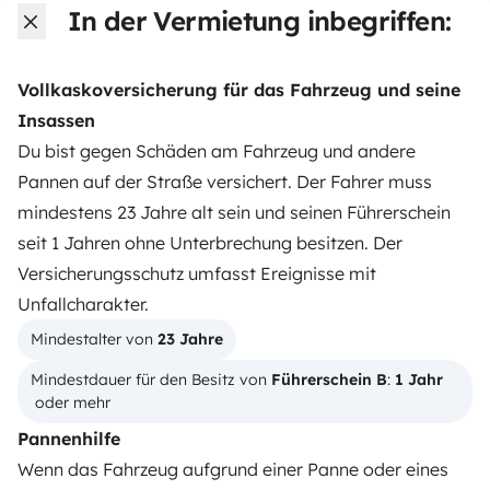
In der Vermietung inbegriffen:
Note 4.55/5 von 208 Kundenbewertungen auf Trusted
Shops
Vollkaskoversicherung für das Fahrzeug und seine
Insassen
Instagram
X
Pinterest
Facebook
Du bist gegen Schäden am Fahrzeug und andere
Pannen auf der Straße versichert. Der Fahrer muss
mindestens 23 Jahre alt sein und seinen Führerschein
WOHNMOBIL MIETEN
seit 1 Jahren ohne Unterbrechung besitzen. Der
Wie funktionierts?
Versicherungsschutz umfasst Ereignisse mit
Unfallcharakter.
Wohnmobil mieten
Mindestalter von 
23 Jahre
Deine ersten Schritte mit dem Wohnmobil
Mindestdauer für den Besitz von 
Führerschein B
: 
1 Jahr
Die Bewertungen unserer User
 oder mehr
Pannenhilfe
Hilfe für Mieter
Wenn das Fahrzeug aufgrund einer Panne oder eines