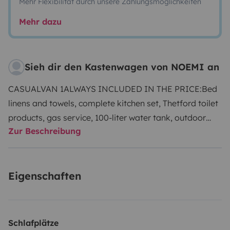
Mehr Flexibilität durch unsere Zahlungsmöglichkeiten
Mehr dazu
Sieh dir den Kastenwagen von NOEMI an
CASUALVAN 1
ALWAYS INCLUDED IN THE PRICE:
Bed
linens and towels, complete kitchen set, Thetford toilet
products, gas service, 100-liter water tank, outdoor
Zur Beschreibung
table and chairs, beach umbrella, FINAL
CLEANING.
Perfect for a couple, only 6 meters with 1 or
2 double beds alway ready on a solid FIAT DUCATO
Eigenschaften
140CV.
Full optionals and agility on an exclusive Italian
style van. …the perfect solution to enjoy a relaxing
holiday anywhere thanks to its unlimited
autonomy….
Long days discovering virgin Sardinia in
Schlafplätze