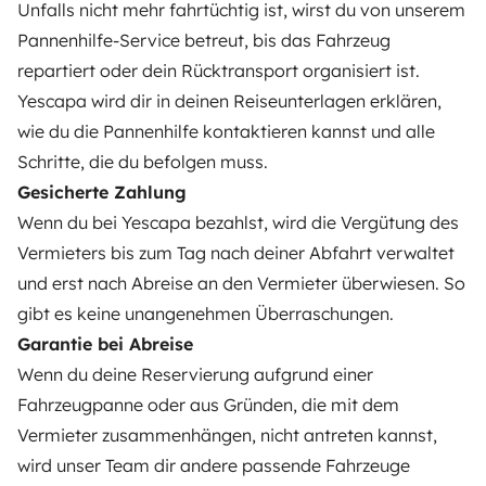
Unfalls nicht mehr fahrtüchtig ist, wirst du von unserem
VERMIETER
Pannenhilfe-Service betreut, bis das Fahrzeug
repartiert oder dein Rücktransport organisiert ist.
Wohnmobil vermieten
Yescapa wird dir in deinen Reiseunterlagen erklären,
Mietvertrag
wie du die Pannenhilfe kontaktieren kannst und alle
Schritte, die du befolgen muss.
Mietversicherung
Gesicherte Zahlung
Mietpannenhilfe
Wenn du bei Yescapa bezahlst, wird die Vergütung des
Vermieters bis zum Tag nach deiner Abfahrt verwaltet
Hilfe für Vermieter
und erst nach Abreise an den Vermieter überwiesen. So
gibt es keine unangenehmen Überraschungen.
Garantie bei Abreise
Wenn du deine Reservierung aufgrund einer
Sichere Zahlungsweisen
Ratenzahlung
Fahrzeugpanne oder aus Gründen, die mit dem
Vermieter zusammenhängen, nicht antreten kannst,
Herunterladen im
Verfügbar auf
wird unser Team dir andere passende Fahrzeuge