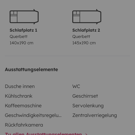
search of new horizons…gift yourself to breathtaking
sunsets and unforgettable starry nights!!!
Book now at
the best price, what are you waiting for!!…
Contact us,
we are always on line!!
Schlafplatz 1
Schlafplatz 2
Querbett
Querbett
140x190 cm
145x190 cm
Ausstattungselemente
Dusche innen
WC
Kühlschrank
Geschirrset
Kaffeemaschine
Servolenkung
Geschwindigkeitsregelung
Zentralverriegelung
Rückfahrkamera
Zu allen Ausstattungselementen