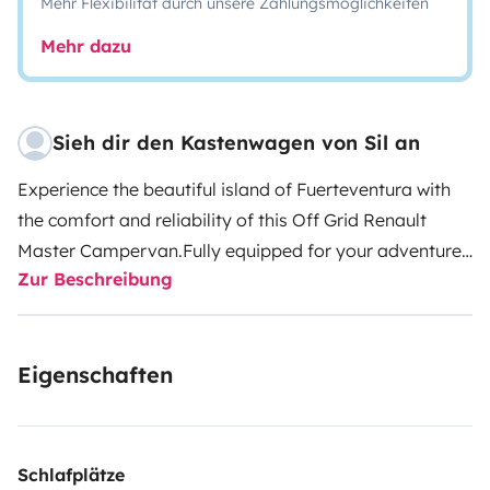
Mehr Flexibilität durch unsere Zahlungsmöglichkeiten
Mehr dazu
Sieh dir den Kastenwagen von Sil an
Experience the beautiful island of Fuerteventura with
the comfort and reliability of this Off Grid Renault
Master Campervan.
Fully equipped for your adventure:
Zur Beschreibung
a large compressor fridge to keep your drinks cold, an
indoor and outdoor shower with a large water capacity
to refresh yourself after a day of surfing or hiking and
Eigenschaften
a cozy interior that invites you to relax and enjoy this
beautiful scenery.
Ready to take you along to the
endless beaches, sunsets and hidden coves of this
beautiful place. Just pick your favorite spot or explore
Schlafplätze